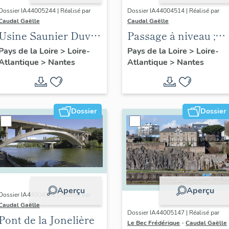
Dossier IA44005244 | Réalisé par
Dossier IA44004514 | Réalisé par
Caudal Gaëlle
Caudal Gaëlle
Usine Saunier Duval,
Passage à niveau ;
17 rue Petite-Baratte,
maison de garde-
Pays de la Loire
>
Loire-
Pays de la Loire
>
Loire-
Atlantique
>
Nantes
Atlantique
>
Nantes
Nantes
barrière
Dossier
Dossier
Aperçu
Aperçu
Dossier IA44004501 | Réalisé par
Caudal Gaëlle
Dossier IA44005147 | Réalisé par
Pont de la Jonelière
Le Bec Frédérique
-
Caudal Gaëlle