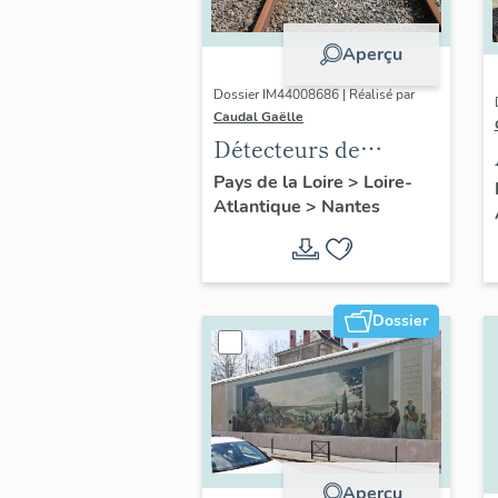
Aperçu
Dossier IM44008686 | Réalisé par
Caudal Gaëlle
Détecteurs de
passage
Pays de la Loire
>
Loire-
Atlantique
>
Nantes
Dossier
Aperçu