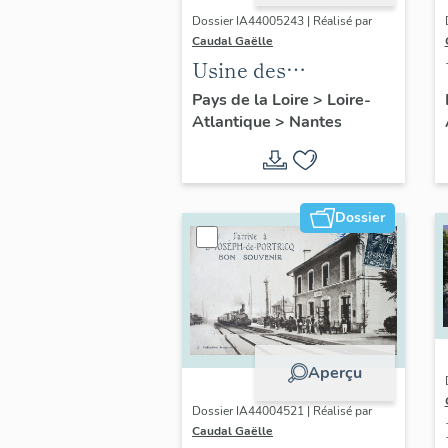
Dossier IA44005243 | Réalisé par
Caudal Gaëlle
Usine des
Batignolles, rue du
Pays de la Loire
>
Loire-
Atlantique
>
Nantes
Ranzay, Nantes
Dossier
Aperçu
Dossier IA44004521 | Réalisé par
Caudal Gaëlle