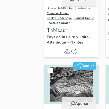
Dossier IM44008698 | Réalisé par
Charron Hélène
-
Le Bec Frédérique
-
Caudal Gaëlle
-
Absalon Olivier
Tableau
commémoratif :
Pays de la Loire
>
Loire-
Atlantique
>
Nantes
peinture
monumentale
"Fresque des
Acadiens", 10 place
Dossier
des Garennes
Aperçu