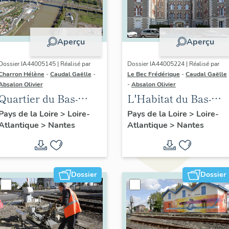
Aperçu
Aperçu
Dossier IA44005145 | Réalisé par
Dossier IA44005224 | Réalisé par
Charron Hélène
-
Caudal Gaëlle
-
Le Bec Frédérique
-
Caudal Gaëlle
Absalon Olivier
-
Absalon Olivier
Quartier du Bas-
L'Habitat du Bas-
Chantenay :
Chantenay, Nantes
Pays de la Loire
>
Loire-
Pays de la Loire
>
Loire-
Atlantique
>
Nantes
Atlantique
>
Nantes
présentation de l'aire
d'étude
Dossier
Dossier