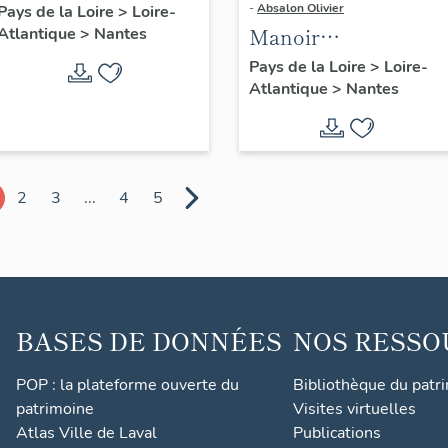
-
Absalon Olivier
Pays de la Loire
>
Loire-
Manoir
Atlantique
>
Nantes
L'Hermitage, 5 rue
Pays de la Loire
>
Loire-
Atlantique
>
Nantes
de l'Hermitage
2
3
...
4
5
BASES DE DONNÉES
NOS RESSO
POP : la plateforme ouverte du
Bibliothèque du patr
patrimoine
Visites virtuelles
Atlas Ville de Laval
Publications