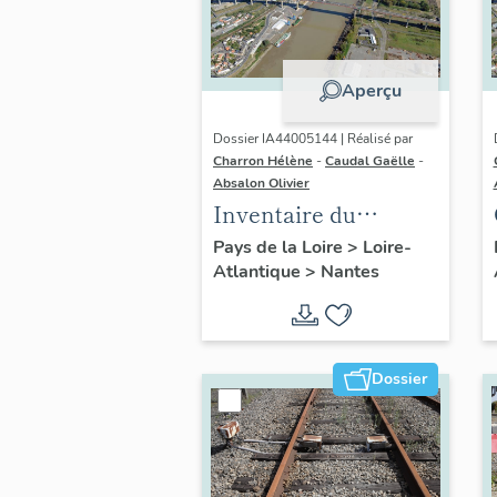
Aperçu
Dossier IA44005144 | Réalisé par
Charron Hélène
-
Caudal Gaëlle
-
Absalon Olivier
Inventaire du
quartier du Bas-
Pays de la Loire
>
Loire-
Atlantique
>
Nantes
Chantenay :
présentation de
l'opération
Dossier