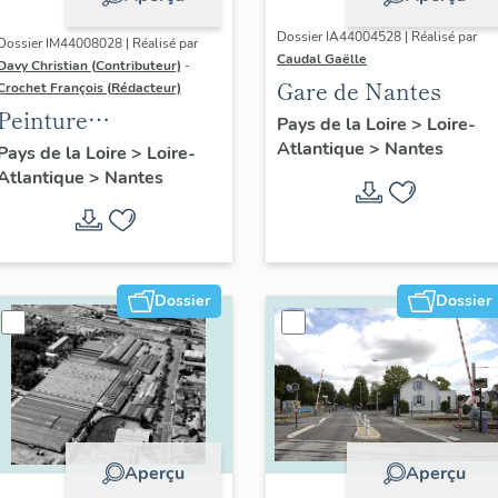
Dossier IA44004528 | Réalisé par
Dossier IM44008028 | Réalisé par
Caudal Gaëlle
Davy Christian (Contributeur)
-
Gare de Nantes
Crochet François (Rédacteur)
Peinture
Pays de la Loire
>
Loire-
monumentale du
Atlantique
>
Nantes
Pays de la Loire
>
Loire-
Atlantique
>
Nantes
mur de la mairie-
annexe de Doulon, à
Nantes : le Mur des
trois soleils
Dossier
Dossier
Aperçu
Aperçu