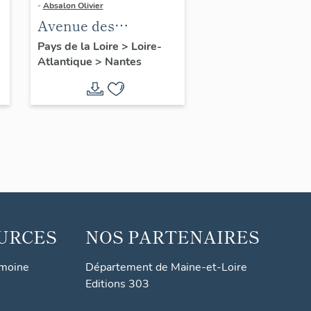
-
Absalon Olivier
Avenue des
Alouettes
Pays de la Loire
>
Loire-
Atlantique
>
Nantes
URCES
NOS PARTENAIRES
imoine
Département de Maine-et-Loire
Editions 303