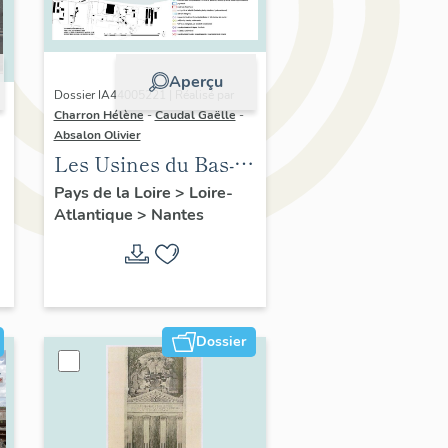
Aperçu
Dossier IA44005221 | Réalisé par
Charron Hélène
-
Caudal Gaëlle
-
Absalon Olivier
Les Usines du Bas-
Chantenay
Pays de la Loire
>
Loire-
Atlantique
>
Nantes
Dossier