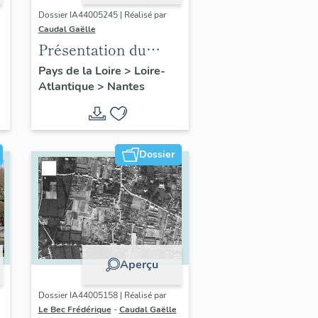
Dossier IA44005245 | Réalisé par
Caudal Gaëlle
Présentation du
patrimoine
Pays de la Loire
>
Loire-
Atlantique
>
Nantes
industriel du quartier
Saint-Joseph à
Nantes
Dossier
Aperçu
Dossier IA44005158 | Réalisé par
Le Bec Frédérique
-
Caudal Gaëlle