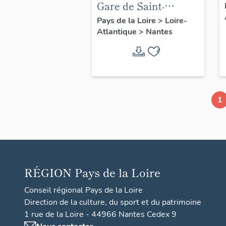
Gare de Saint-
Joseph-de-Porterie
Pays de la Loire
>
Loire-
Atlantique
>
Nantes
(détruite)
1
RÉGION
Pays de la Loire
Conseil régional Pays de la Loire
Direction de la culture, du sport et du patrimoine
1 rue de la Loire - 44966 Nantes Cedex 9