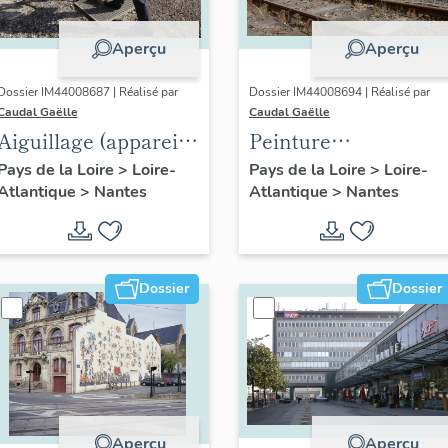
Aperçu
Aperçu
Dossier IM44008687 | Réalisé par
Dossier IM44008694 | Réalisé par
Caudal Gaëlle
Caudal Gaëlle
Aiguillage (appareil
Peinture
de voie)
monumentale
Pays de la Loire
>
Loire-
Pays de la Loire
>
Loire-
Atlantique
>
Nantes
Atlantique
>
Nantes
Dossier
Dossier
Aperçu
Aperçu