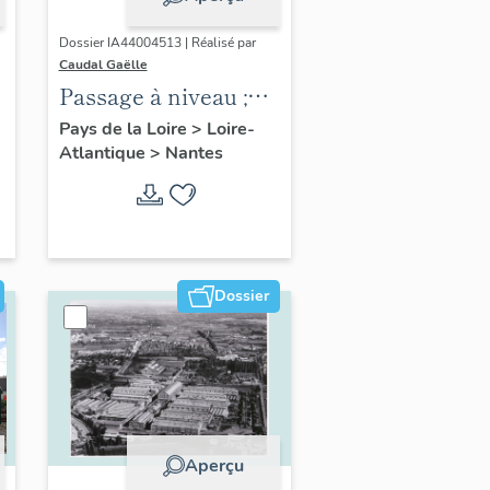
Dossier IA44004513 | Réalisé par
Caudal Gaëlle
Passage à niveau ;
maison de garde-
Pays de la Loire
>
Loire-
Atlantique
>
Nantes
barrière puis gare
Nantes-Doulon
Dossier
Aperçu