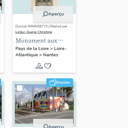
Aperçu
Dossier IM44008715 | Réalisé par
Leduc-Gueye Christine
Monument aux
morts, Chapelle de
Pays de la Loire
>
Loire-
Atlantique
>
Nantes
l'Externat des
enfants nantais,
Nantes
Dossier
Aperçu