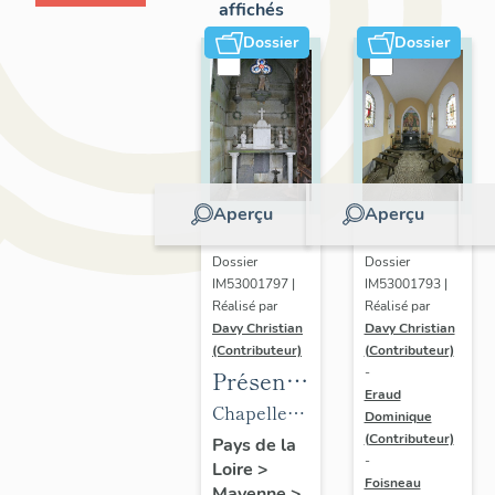
affichés
Dossier
Dossier
Aperçu
Aperçu
Dossier
Dossier
IM53001797 |
IM53001793 |
Réalisé par
Réalisé par
Davy Christian
Davy Christian
(Contributeur)
(Contributeur)
-
Présentation
Eraud
du
Chapelle
Dominique
mobilier
(Contributeur)
funéraire
Pays de la
-
Loire
>
de la
de la
Foisneau
Mayenne
>