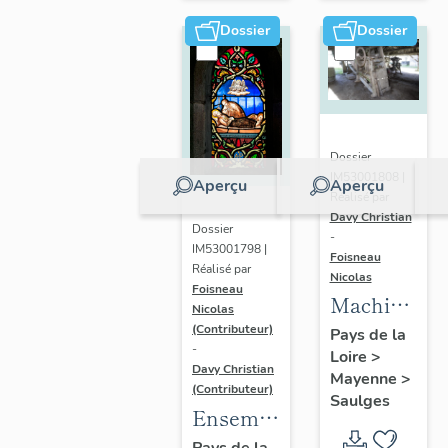
le
Grillon,
Dossier
Dossier
7 rue des
Deux-
Églises,
Saulges
Dossier
IM53001808 |
Aperçu
Aperçu
Réalisé par
Davy Christian
Dossier
-
IM53001798 |
Foisneau
Réalisé par
Nicolas
Foisneau
Machine
Nicolas
à
(Contributeur)
Pays de la
-
Loire
>
égrener :
Davy Christian
Mayenne
>
batteuse
(Contributeur)
Saulges
- les
Ensemble
Bois,
de 2
Pays de la