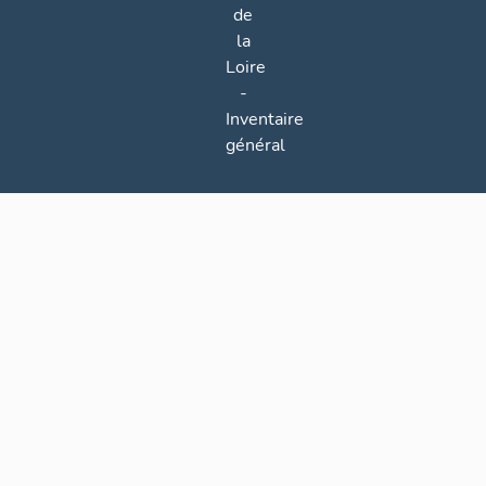
de
la
Loire
-
Inventaire
général