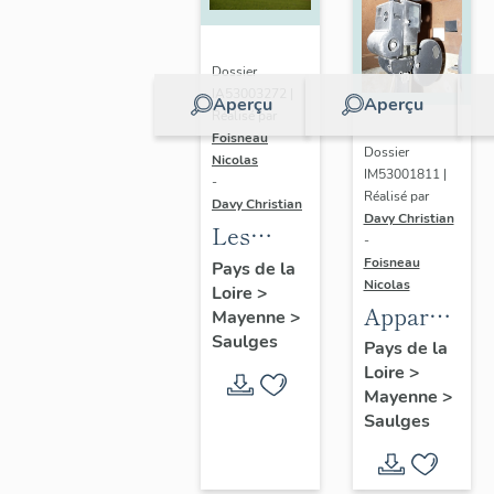
Dossier
IA53003272 |
Aperçu
Aperçu
Réalisé par
Foisneau
Dossier
Nicolas
IM53001811 |
-
Réalisé par
Davy Christian
Davy Christian
Les
-
écarts de
Foisneau
Pays de la
Nicolas
Loire
>
la
Appareil
Mayenne
>
commune
Saulges
de
Pays de la
de
Loire
>
projection
Saulges
Mayenne
>
n° 2 -
Saulges
salle de
spectacle