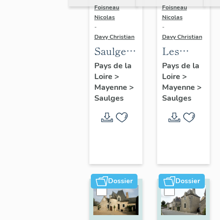
Foisneau
Foisneau
Nicolas
Nicolas
-
-
Davy Christian
Davy Christian
Saulges :
Les
présentation
fermes
Pays de la
Pays de la
Loire
>
Loire
>
de la
de la
Mayenne
>
Mayenne
>
commune
commune
Saulges
Saulges
de
Saulges
Dossier
Dossier