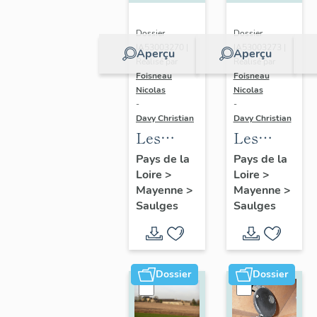
Dossier
Dossier
IA53003270 |
IA53003273 |
Aperçu
Aperçu
Réalisé par
Réalisé par
Foisneau
Foisneau
Nicolas
Nicolas
-
-
Davy Christian
Davy Christian
Les
Les
châteaux,
maisons
Pays de la
Pays de la
Loire
>
Loire
>
manoirs
de la
Mayenne
>
Mayenne
>
et
commune
Saulges
Saulges
mottes
de
de la
Saulges
commune
de
Dossier
Dossier
Saulges