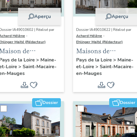
Aperçu
Aperçu
Dossier IA49010602 | Réalisé par
Dossier IA49010622 | Réalisé par
Achard Hélène
-
Achard Hélène
-
Ehlinger Maïté (Rédacteur)
Ehlinger Maïté (Rédacteur)
Maison de
Maisons de
l'industriel Yves
contremaîtres de la
Pays de la Loire
>
Maine-
Pays de la Loire
>
Maine-
et-Loire
>
Saint-Macaire-
et-Loire
>
Saint-Macaire-
Repussard,20 rue d'
Société Anonyme de
en-Mauges
en-Mauges
Anjou, Saint-
Chaussures, 23, 25
Macaire-en-Mauges
rue Montmartre,
Saint-Macaire-en-
Mauges
Dossier
Dossier