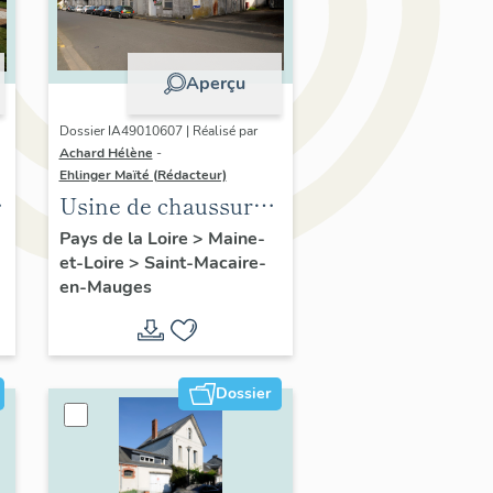
Aperçu
Dossier IA49010607 | Réalisé par
Achard Hélène
-
Ehlinger Maïté (Rédacteur)
Usine de chaussures
Pasquier, 4 rue
Pays de la Loire
>
Maine-
et-Loire
>
Saint-Macaire-
Pasteur, Saint-
en-Mauges
Macaire-en-Mauges
Dossier