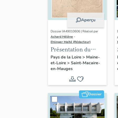
Aperçu
Dossier IA49010606 | Réalisé par
Achard Hélène
-
Ehlinger Maïté (Rédacteur)
Présentation du
patrimoine
Pays de la Loire
>
Maine-
et-Loire
>
Saint-Macaire-
industriel de la
en-Mauges
commune de Saint-
Macaire-en-Mauges
Dossier