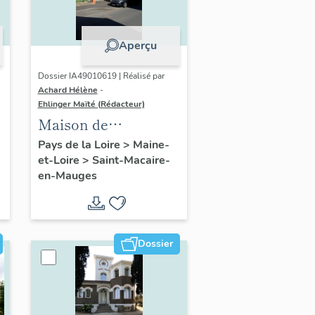
Aperçu
Dossier IA49010619 | Réalisé par
Achard Hélène
-
Ehlinger Maïté (Rédacteur)
Maison de
l'industriel René
Pays de la Loire
>
Maine-
et-Loire
>
Saint-Macaire-
Viau, 16 rue Jeanne-
en-Mauges
d'Arc, Saint-Macaire-
en-Mauges
Dossier