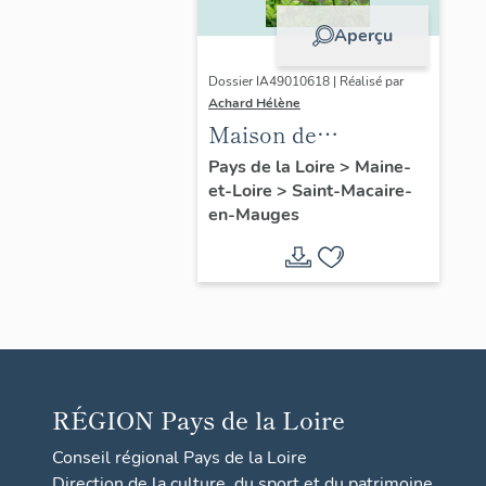
Aperçu
Dossier IA49010618 | Réalisé par
Achard Hélène
Maison de
l'industriel Louis
Pays de la Loire
>
Maine-
et-Loire
>
Saint-Macaire-
Huchon (fils)
en-Mauges
RÉGION
Pays de la Loire
Conseil régional Pays de la Loire
Direction de la culture, du sport et du patrimoine