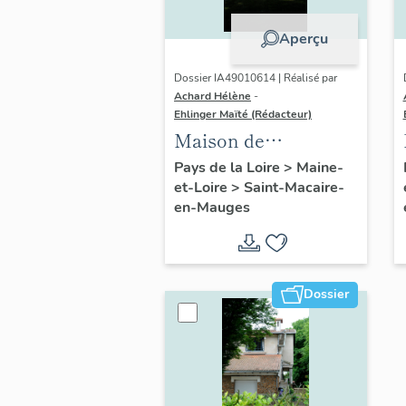
Aperçu
Dossier IA49010614 | Réalisé par
Achard Hélène
-
Ehlinger Maïté (Rédacteur)
Maison de
l'industriel Louis
Pays de la Loire
>
Maine-
et-Loire
>
Saint-Macaire-
Pasquier, 2 rue
en-Mauges
Pasteur, Saint-
Macaire-en-Mauges
Dossier