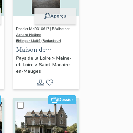
Aperçu
Dossier IA49010617 | Réalisé par
Achard Hélène
-
Ehlinger Maïté (Rédacteur)
Maison de
l'industriel Eugène
Pays de la Loire
>
Maine-
et-Loire
>
Saint-Macaire-
Hy, 43 rue de Vendée
en-Mauges
Dossier