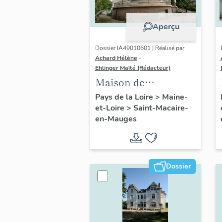
Aperçu
Dossier IA49010601 | Réalisé par
Achard Hélène
-
Ehlinger Maïté (Rédacteur)
Maison de
l'industriel Auguste
Pays de la Loire
>
Maine-
et-Loire
>
Saint-Macaire-
Repussard, 24 rue d'
en-Mauges
Anjou, Saint-
Macaire-en-Mauges
Dossier