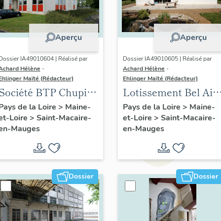
Aperçu
Aperçu
Dossier IA49010604 | Réalisé par
Dossier IA49010605 | Réalisé par
Achard Hélène
-
Achard Hélène
-
Ehlinger Maïté (Rédacteur)
Ehlinger Maïté (Rédacteur)
Société BTP Chupin-
Lotissement Bel Air,
Vigneron, 94 rue
1 à 10. allée Bel-Air
Pays de la Loire
>
Maine-
Pays de la Loire
>
Maine-
et-Loire
>
Saint-Macaire-
et-Loire
>
Saint-Macaire-
Choletaise, Saint-
en-Mauges
en-Mauges
Macaire-en-Mauges
Dossier
Dossier