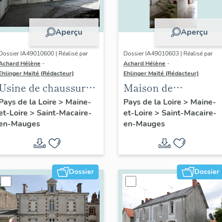
Aperçu
Aperçu
Dossier IA49010600 | Réalisé par
Dossier IA49010603 | Réalisé par
Achard Hélène
-
Achard Hélène
-
Ehlinger Maïté (Rédacteur)
Ehlinger Maïté (Rédacteur)
Usine de chaussures
Maison de
Repussard-Chupin,
l'industriel Georges
Pays de la Loire
>
Maine-
Pays de la Loire
>
Maine-
et-Loire
>
Saint-Macaire-
et-Loire
>
Saint-Macaire-
22 rue d'Anjou
Chupin, 16 rue d'
en-Mauges
en-Mauges
Anjou, Saint-
Macaire-en-Mauges
Dossier
Dossier