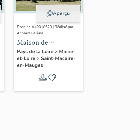
Aperçu
Dossier IA49010620 | Réalisé par
Achard Hélène
Maison de
l'industriel Georges
Pays de la Loire
>
Maine-
et-Loire
>
Saint-Macaire-
Mary, 14 rue
en-Mauges
Espetven, Saint-
Macaire-en-Mauges