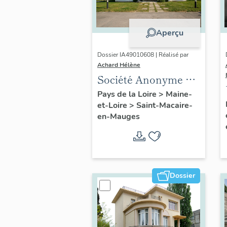
Aperçu
Dossier IA49010608 | Réalisé par
Achard Hélène
Société Anonyme de
Chaussures
Pays de la Loire
>
Maine-
et-Loire
>
Saint-Macaire-
en-Mauges
Dossier