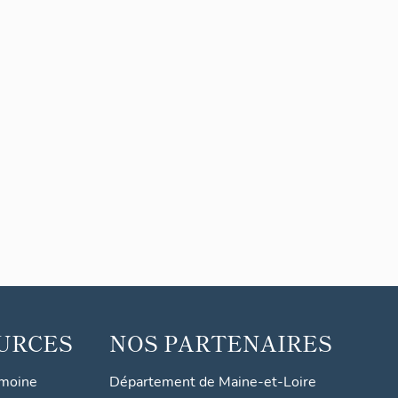
URCES
NOS PARTENAIRES
imoine
Département de Maine-et-Loire