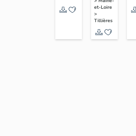
>
Maine-
Caillet,
de
Ti
et-Loire
Tillières
Tillières
>
Tillières