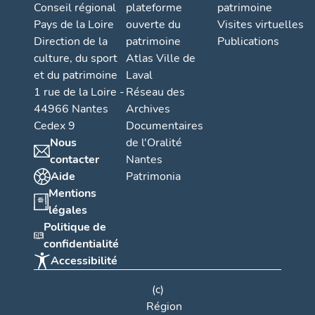
Conseil régional
plateforme
patrimoine
Pays de la Loire
ouverte du
Visites virtuelles
Direction de la
patrimoine
Publications
culture, du sport
Atlas Ville de
et du patrimoine
Laval
1 rue de la Loire -
Réseau des
44966 Nantes
Archives
Cedex 9
Documentaires
Nous
de l'Oralité
contacter
Nantes
Aide
Patrimonia
Mentions
légales
Politique de
confidentialité
Accessibilité
(c)
Région