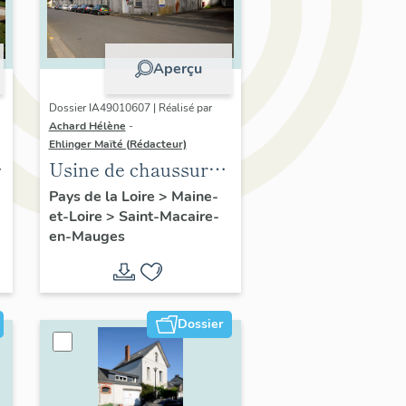
Aperçu
Dossier IA49010607 | Réalisé par
Achard Hélène
-
Ehlinger Maïté (Rédacteur)
Usine de chaussures
Pasquier, 4 rue
Pays de la Loire
>
Maine-
et-Loire
>
Saint-Macaire-
Pasteur, Saint-
en-Mauges
Macaire-en-Mauges
Dossier