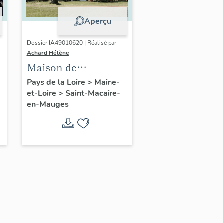
Aperçu
Dossier IA49010620 | Réalisé par
Achard Hélène
Maison de
l'industriel Georges
Pays de la Loire
>
Maine-
et-Loire
>
Saint-Macaire-
Mary, 14 rue
en-Mauges
Espetven, Saint-
Macaire-en-Mauges