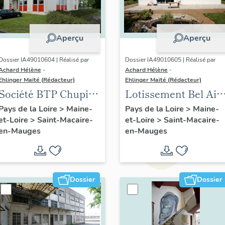
Aperçu
Aperçu
Dossier IA49010604 | Réalisé par
Dossier IA49010605 | Réalisé par
Achard Hélène
-
Achard Hélène
-
Ehlinger Maïté (Rédacteur)
Ehlinger Maïté (Rédacteur)
Société BTP Chupin-
Lotissement Bel Air,
Vigneron, 94 rue
1 à 10. allée Bel-Air
Pays de la Loire
>
Maine-
Pays de la Loire
>
Maine-
et-Loire
>
Saint-Macaire-
et-Loire
>
Saint-Macaire-
Choletaise, Saint-
en-Mauges
en-Mauges
Macaire-en-Mauges
Dossier
Dossier