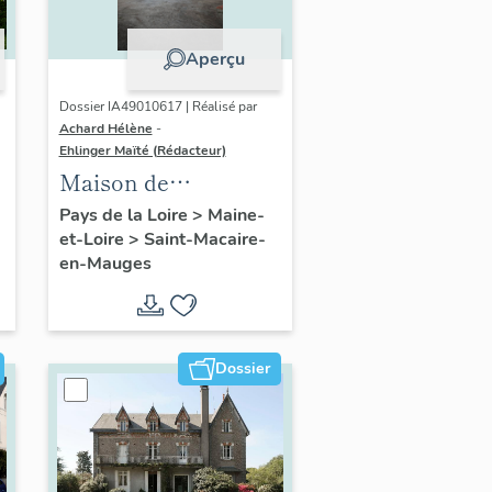
Aperçu
Dossier IA49010617 | Réalisé par
Achard Hélène
-
Ehlinger Maïté (Rédacteur)
Maison de
l'industriel Eugène
Pays de la Loire
>
Maine-
et-Loire
>
Saint-Macaire-
Hy, 43 rue de Vendée
en-Mauges
Dossier