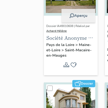
Aperçu
Dossier IA49010608 | Réalisé par
Achard Hélène
Société Anonyme de
Chaussures
Pays de la Loire
>
Maine-
et-Loire
>
Saint-Macaire-
en-Mauges
Dossier