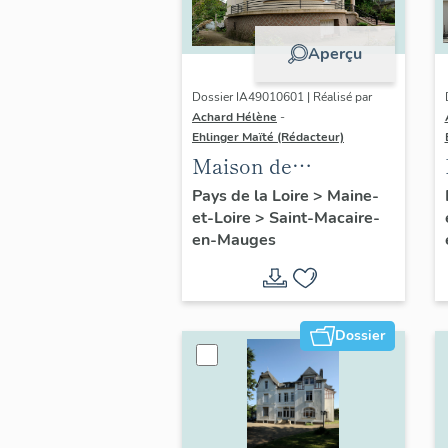
Aperçu
Dossier IA49010601 | Réalisé par
Achard Hélène
-
Ehlinger Maïté (Rédacteur)
Maison de
l'industriel Auguste
Pays de la Loire
>
Maine-
et-Loire
>
Saint-Macaire-
Repussard, 24 rue d'
en-Mauges
Anjou, Saint-
Macaire-en-Mauges
Dossier