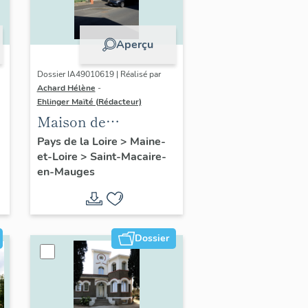
Aperçu
Dossier IA49010619 | Réalisé par
Achard Hélène
-
Ehlinger Maïté (Rédacteur)
Maison de
l'industriel René
Pays de la Loire
>
Maine-
et-Loire
>
Saint-Macaire-
Viau, 16 rue Jeanne-
en-Mauges
d'Arc, Saint-Macaire-
en-Mauges
Dossier