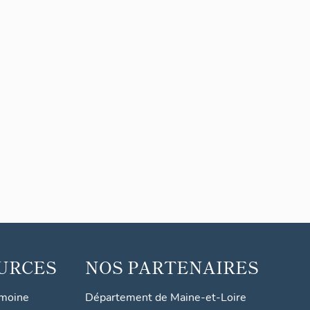
URCES
NOS PARTENAIRES
imoine
Département de Maine-et-Loire