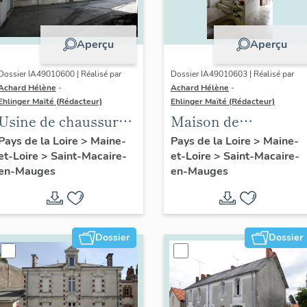
Aperçu
Aperçu
Dossier IA49010600 | Réalisé par
Dossier IA49010603 | Réalisé par
Achard Hélène
-
Achard Hélène
-
Ehlinger Maïté (Rédacteur)
Ehlinger Maïté (Rédacteur)
Usine de chaussures
Maison de
Repussard-Chupin,
l'industriel Georges
Pays de la Loire
>
Maine-
Pays de la Loire
>
Maine-
et-Loire
>
Saint-Macaire-
et-Loire
>
Saint-Macaire-
22 rue d'Anjou
Chupin, 16 rue d'
en-Mauges
en-Mauges
Anjou, Saint-
Macaire-en-Mauges
Dossier
Dossier