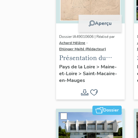
Aperçu
Dossier IA49010606 | Réalisé par
Achard Hélène
-
Ehlinger Maïté (Rédacteur)
Présentation du
patrimoine
Pays de la Loire
>
Maine-
et-Loire
>
Saint-Macaire-
industriel de la
en-Mauges
commune de Saint-
Macaire-en-Mauges
Dossier