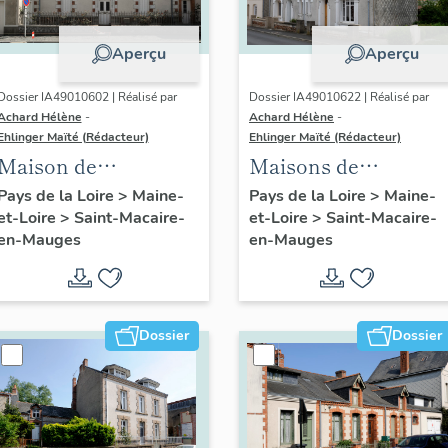
Aperçu
Aperçu
Dossier IA49010602 | Réalisé par
Dossier IA49010622 | Réalisé par
Achard Hélène
-
Achard Hélène
-
Ehlinger Maïté (Rédacteur)
Ehlinger Maïté (Rédacteur)
Maison de
Maisons de
l'industriel Yves
contremaîtres de la
Pays de la Loire
>
Maine-
Pays de la Loire
>
Maine-
et-Loire
>
Saint-Macaire-
et-Loire
>
Saint-Macaire-
Repussard,20 rue d'
Société Anonyme de
en-Mauges
en-Mauges
Anjou, Saint-
Chaussures, 23, 25
Macaire-en-Mauges
rue Montmartre,
Saint-Macaire-en-
Mauges
Dossier
Dossier