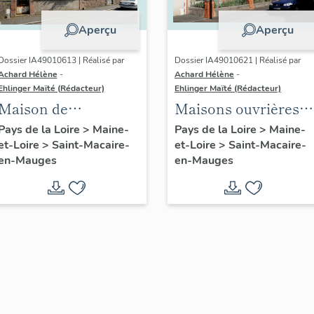
Aperçu
Aperçu
Dossier IA49010613 | Réalisé par
Dossier IA49010621 | Réalisé par
Achard Hélène
-
Achard Hélène
-
Ehlinger Maïté (Rédacteur)
Ehlinger Maïté (Rédacteur)
Maison de
Maisons ouvrières
l'industriel Jean
de la Société
Pays de la Loire
>
Maine-
Pays de la Loire
>
Maine-
et-Loire
>
Saint-Macaire-
et-Loire
>
Saint-Macaire-
Pasquier, 9 rue
Anonyme de
en-Mauges
en-Mauges
Jeanne-d'Arc, Saint-
Chaussures, Saint-
Macaire-en-Mauges
Macaire-en-Mauges