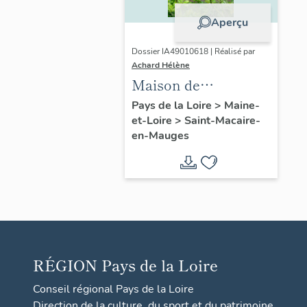
Aperçu
Dossier IA49010618 | Réalisé par
Achard Hélène
Maison de
l'industriel Louis
Pays de la Loire
>
Maine-
et-Loire
>
Saint-Macaire-
Huchon (fils)
en-Mauges
RÉGION
Pays de la Loire
Conseil régional Pays de la Loire
Direction de la culture, du sport et du patrimoine