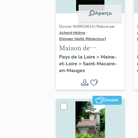
Aperçu
Dossier IA49010614 | Réalisé par
Achard Hélène
-
Ehlinger Maïté (Rédacteur)
Maison de
l'industriel Louis
Pays de la Loire
>
Maine-
et-Loire
>
Saint-Macaire-
Pasquier, 2 rue
en-Mauges
Pasteur, Saint-
Macaire-en-Mauges
Dossier