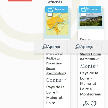
affichés
Dossier
Dossier
Dossier
IA49010823 |
Aperçu
Aperçu
Dossier
Réalisé par
IA49010810 |
Stalder Florian
Réalisé par
(Contributeur)
Durandière
Montsorea
Ronan
:
Pays de la
(Contributeur)
Loire
>
présentatio
Confluence
Maine-et-
de la
Maine-
Pays de la
Loire
>
commune
Loire
>
Loire :
Montsoreau
Maine-et-
présentation
Loire
de