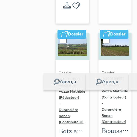
l'opération
thématique
Dossier
Dossier
Dossier
Dossier
IA49010999 |
IA49011000 |
Aperçu
Aperçu
Réalisé par
Réalisé par
Vozza Mathilde
Vozza Mathilde
(Contributeur)
(Rédacteur)
-
-
Durandière
Durandière
Ronan
Ronan
(Contributeur)
(Contributeur)
Beausse :
Botz-en-