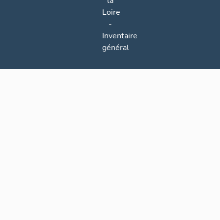
la
Loire
-
Inventaire
général