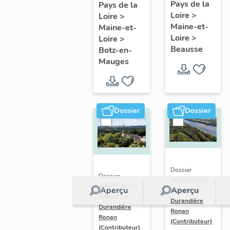
présentatio
Mauges :
Pays de la
Pays de la
Loire
>
de la
Loire
>
présentation
Maine-et-
Maine-et-
commune
de la
Loire
>
Loire
>
commune
Beausse
Botz-en-
Mauges
Dossier
Dossier
Dossier
Dossier
IA49010663 |
IA49010832 |
Aperçu
Aperçu
Réalisé par
Réalisé par
Durandière
Durandière
Ronan
Ronan
(Contributeur)
(Contributeur)