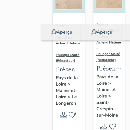
Dossier
Dossier
IA49010581 |
Aperçu
Aperçu
IA49010565 |
Réalisé par
Réalisé par
Achard Hélène
Achard Hélène
-
-
Ehlinger Maïté
Ehlinger Maïté
(Rédacteur)
(Rédacteur)
Présentatio
Présentation
du
du
Pays de la
Pays de la
Loire
>
patrimoine
Loire
>
patrimoine
Maine-et-
Maine-et-
industriel
industriel
Loire
>
Loire
>
Le
de la
de la
Saint-
Longeron
commune
commune
Crespin-
sur-Moine
de Saint-
du
Crespin-
Longeron