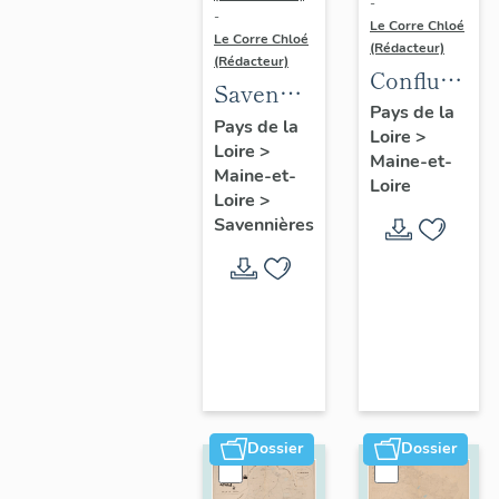
-
-
Le Corre Chloé
Le Corre Chloé
(Rédacteur)
(Rédacteur)
Confluence
Savennières
Maine-
Pays de la
:
Pays de la
Loire
>
Loire :
Loire
>
présentation
Maine-et-
présentatio
Maine-et-
de la
Loire
de l'aire
Loire
>
commune
Savennières
d'étude
Dossier
Dossier