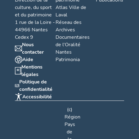
Direction de la
patrimoine
Publications
culture, du sport
Atlas Ville de
et du patrimoine
Laval
1 rue de la Loire -
Réseau des
44966 Nantes
Archives
Cedex 9
Documentaires
Nous
de l'Oralité
contacter
Nantes
Aide
Patrimonia
Mentions
légales
Politique de
confidentialité
Accessibilité
(c)
Région
Pays
de