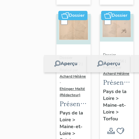
sur-
Moine
Dossier
Dossier
Dossier
Dossier
IA49010556 |
Aperçu
Aperçu
IA49010572 |
Réalisé par
Réalisé par
Achard Hélène
Achard Hélène
Présentatio
-
Ehlinger Maïté
du
Pays de la
(Rédacteur)
Loire
>
patrimoine
Présentation
Maine-et-
industriel
du
Loire
>
Pays de la
de la
Torfou
Loire
>
patrimoine
commune
Maine-et-
industriel
de
Loire
>
de la