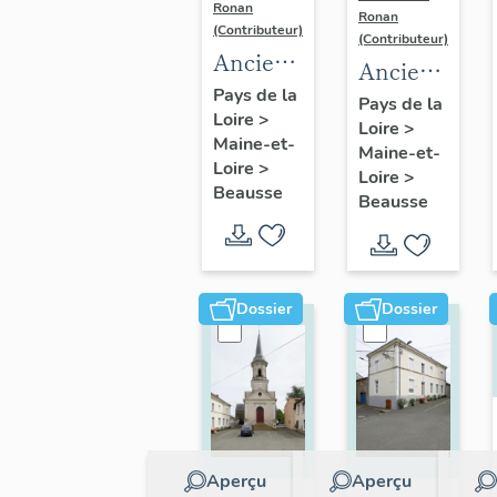
Ronan
Ronan
(Contributeur)
(Contributeur)
Ancien
Ancien
presbytère,
Pays de la
moulin
Pays de la
Loire
>
actuellement
Loire
>
à farine
Maine-et-
bibliothèque
Maine-et-
puis
Loire
>
Loire
>
et
ferme
Beausse
Beausse
maison
de
commune
l'Épinay
de
loisirs
Dossier
Dossier
Aperçu
Aperçu