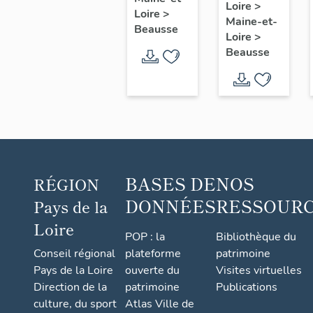
contremaître
Loire
>
de filles
Loire
>
Maine-et-
de
Beausse
Loire
>
l'usine
Beausse
de
chaussures
Pasquier
Frères
et Cie
BASES DE
NOS
RÉGION
DONNÉES
RESSOUR
Pays de la
Loire
POP : la
Bibliothèque du
Conseil régional
plateforme
patrimoine
Pays de la Loire
ouverte du
Visites virtuelles
Direction de la
patrimoine
Publications
culture, du sport
Atlas Ville de