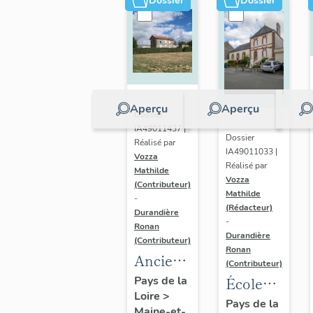
Dossier
Dossier
Aperçu
Aperçu
Dossier
IA49011437 |
Dossier
Réalisé par
IA49011033 |
Vozza
Réalisé par
Mathilde
Vozza
(Contributeur)
Mathilde
-
(Rédacteur)
Durandière
-
Ronan
Durandière
(Contributeur)
Ronan
Ancien
(Contributeur)
logement
École
Pays de la
Loire
>
de
publique
Pays de la
Maine-et-