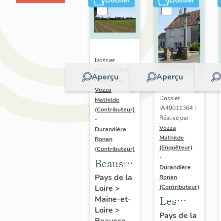
Dossier
Dossier
Dossier
IA49010999 |
Aperçu
Aperçu
Réalisé par
Vozza
Dossier
Mathilde
IA49011364 |
(Contributeur)
Réalisé par
-
Vozza
Durandière
Mathilde
Ronan
(Enquêteur)
(Contributeur)
-
Beausse
Durandière
:
Pays de la
Ronan
(Contributeur)
Loire
>
présentation
Les
Maine-et-
de la
Loire
>
croix
Pays de la
commune