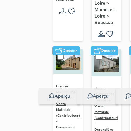
Beausse
Loire
>
monumental
Maine-et-
de la
Loire
>
commune
Beausse
de
Beausse
Dossier
Dossier
Dossier
Dossier
IA49011056 |
IA49011344 |
Aperçu
Aperçu
Réalisé par
Réalisé par
Vozza
Vozza
Mathilde
Mathilde
(Contributeur)
(Contributeur)
-
-
Durandière
Durandière