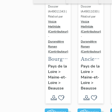
Dossier
Dossier
IA49011343 |
IA49011030 |
Réalisé par
Réalisé par
Vozza
Vozza
Mathilde
Mathilde
(Contributeur)
(Contributeur)
-
-
Durandière
Durandière
Ronan
Ronan
(Contributeur)
(Contributeur)
Bourg
Ancienne
de
mairie-
Pays de la
Pays de la
Loire
>
Loire
>
Beausse
école de
Maine-et-
Maine-et-
Beausse,
Loire
>
Loire
>
actuellement
Beausse
Beausse
maison