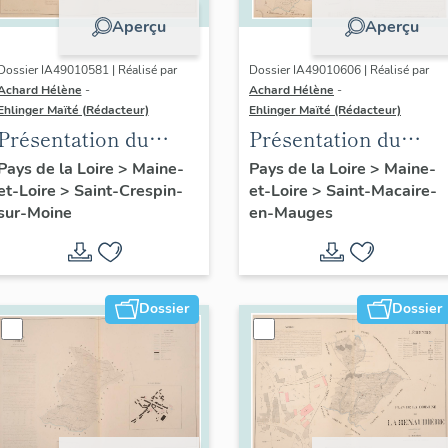
Aperçu
Aperçu
Dossier IA49010581 | Réalisé par
Dossier IA49010606 | Réalisé par
Achard Hélène
-
Achard Hélène
-
Ehlinger Maïté (Rédacteur)
Ehlinger Maïté (Rédacteur)
Présentation du
Présentation du
patrimoine
patrimoine
Pays de la Loire
>
Maine-
Pays de la Loire
>
Maine-
et-Loire
>
Saint-Crespin-
et-Loire
>
Saint-Macaire-
industriel de la
industriel de la
sur-Moine
en-Mauges
commune de Saint-
commune de Saint-
Crespin-sur-Moine
Macaire-en-Mauges
Dossier
Dossier