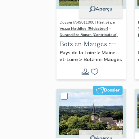
Aperçu
Dossier IA49011000 | Réalisé par
Vozza Mathilde (Rédacteur)
-
Durandière Ronan (Contributeur)
Botz-en-Mauges :
présentation de la
Pays de la Loire
>
Maine-
et-Loire
>
Botz-en-Mauges
commune
Dossier
Aperçu