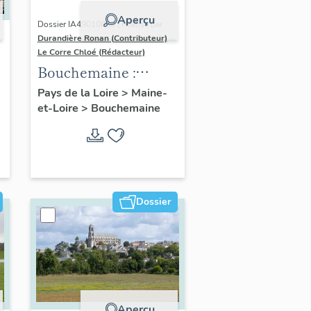
Aperçu
Dossier IA49010833 | Réalisé par
Durandière Ronan (Contributeur)
-
Le Corre Chloé (Rédacteur)
Bouchemaine :
présentation de la
Pays de la Loire
>
Maine-
et-Loire
>
Bouchemaine
commune
Dossier
Aperçu