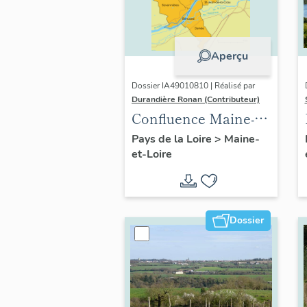
Aperçu
Dossier IA49010810 | Réalisé par
Durandière Ronan (Contributeur)
Confluence Maine-
Loire : présentation
Pays de la Loire
>
Maine-
et-Loire
de l'opération
thématique
Dossier