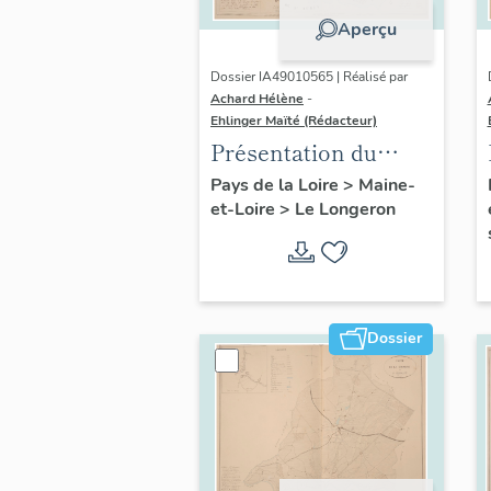
Aperçu
Dossier IA49010565 | Réalisé par
Achard Hélène
-
Ehlinger Maïté (Rédacteur)
Présentation du
patrimoine
Pays de la Loire
>
Maine-
et-Loire
>
Le Longeron
industriel de la
commune du
Longeron
Dossier