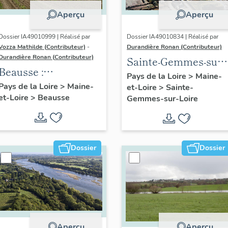
Aperçu
Aperçu
Dossier IA49010999 | Réalisé par
Dossier IA49010834 | Réalisé par
Vozza Mathilde (Contributeur)
-
Durandière Ronan (Contributeur)
Durandière Ronan (Contributeur)
Sainte-Gemmes-sur-
Beausse :
Loire : présentation
Pays de la Loire
>
Maine-
présentation de la
Pays de la Loire
>
Maine-
et-Loire
>
Sainte-
de la commune
et-Loire
>
Beausse
commune
Gemmes-sur-Loire
Dossier
Dossier
Aperçu
Aperçu