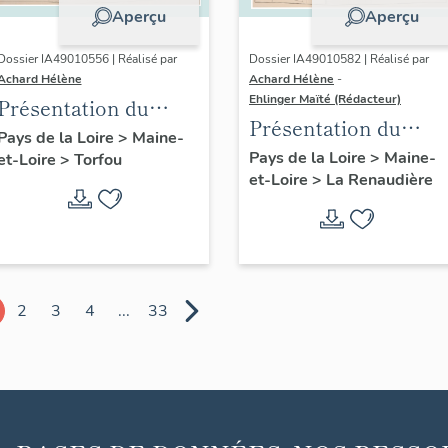
Aperçu
Aperçu
Dossier IA49010556 | Réalisé par
Dossier IA49010582 | Réalisé par
Achard Hélène
Achard Hélène
-
Ehlinger Maïté (Rédacteur)
Présentation du
Présentation du
patrimoine
Pays de la Loire
>
Maine-
patrimoine
Pays de la Loire
>
Maine-
et-Loire
>
Torfou
industriel de la
et-Loire
>
La Renaudière
industriel de la
commune de Torfou
commune de La
Renaudière
2
3
4
...
33