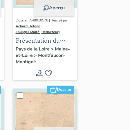
Aperçu
Dossier IA49010578 | Réalisé par
Achard Hélène
-
Ehlinger Maïté (Rédacteur)
Présentation du
patrimoine
Pays de la Loire
>
Maine-
et-Loire
>
Montfaucon-
industriel de la
Montigné
commune de
Montfaucon-
Montigné
Dossier