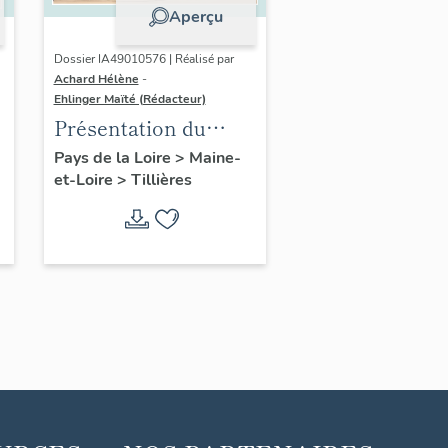
Aperçu
Dossier IA49010576 | Réalisé par
Achard Hélène
-
Ehlinger Maïté (Rédacteur)
Présentation du
patrimoine
Pays de la Loire
>
Maine-
et-Loire
>
Tillières
industriel de la
commune de
Tillières