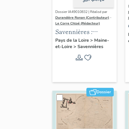
Dossier IA49010832 | Réalisé par
Durandière Ronan (Contributeur)
-
Le Corre Chloé (Rédacteur)
Savennières :
présentation de la
Pays de la Loire
>
Maine-
et-Loire
>
Savennières
commune
Dossier