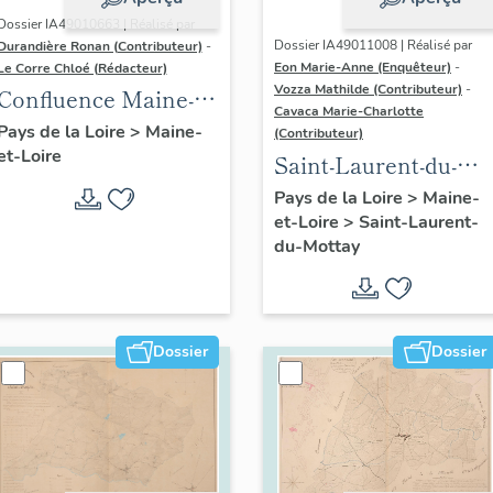
Dossier IA49010663 | Réalisé par
Dossier IA49011008 | Réalisé par
Durandière Ronan (Contributeur)
-
Eon Marie-Anne (Enquêteur)
-
Le Corre Chloé (Rédacteur)
Vozza Mathilde (Contributeur)
-
Confluence Maine-
Cavaca Marie-Charlotte
Loire : présentation
Pays de la Loire
>
Maine-
(Contributeur)
et-Loire
de l'aire d'étude
Saint-Laurent-du-
Mottay :
Pays de la Loire
>
Maine-
et-Loire
>
Saint-Laurent-
présentation de la
du-Mottay
commune
Dossier
Dossier