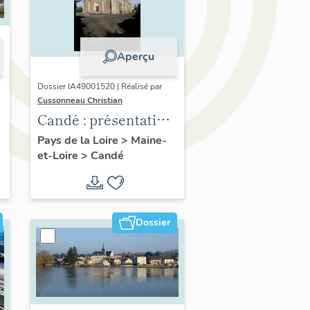
Aperçu
Dossier IA49001520 | Réalisé par
Cussonneau Christian
Candé : présentation
de la commune
Pays de la Loire
>
Maine-
et-Loire
>
Candé
Dossier