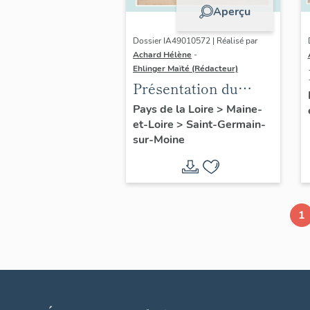
Aperçu
Dossier IA49010572 | Réalisé par
Achard Hélène
-
Ehlinger Maïté (Rédacteur)
Présentation du
patrimoine
Pays de la Loire
>
Maine-
et-Loire
>
Saint-Germain-
industriel de la
sur-Moine
commune de Saint-
Germain-sur-Moine
1