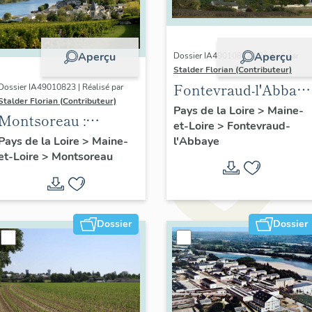
Aperçu
Aperçu
Dossier IA49010822 | Réalisé par
Stalder Florian (Contributeur)
Fontevraud-l'Abbaye
Dossier IA49010823 | Réalisé par
Stalder Florian (Contributeur)
: présentation de la
Pays de la Loire
>
Maine-
Montsoreau :
et-Loire
>
Fontevraud-
commune
présentation de la
l'Abbaye
Pays de la Loire
>
Maine-
et-Loire
>
Montsoreau
commune
Dossier
Dossier