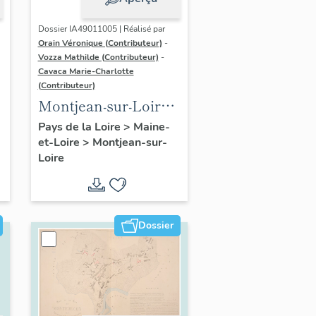
Dossier IA49011005 | Réalisé par
Orain Véronique (Contributeur)
-
Vozza Mathilde (Contributeur)
-
Cavaca Marie-Charlotte
(Contributeur)
Montjean-sur-Loire :
présentation de la
Pays de la Loire
>
Maine-
et-Loire
>
Montjean-sur-
commune
Loire
Dossier