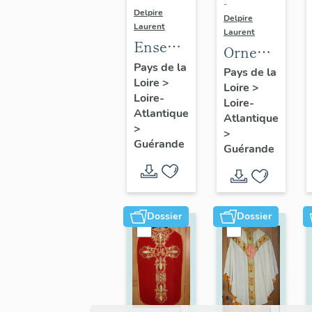
-
Delpire
Delpire
Laurent
Laurent
Ensemble
Ornement
de 3
Pays de la
noir n°
Pays de la
Loire
>
chasubles
Loire
>
1 :
Loire-
violettes
Loire-
chasuble
Atlantique
Atlantique
>
>
Guérande
Guérande
Dossier
Dossier