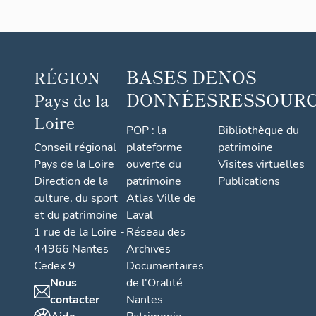
corporal,
voile de
calice
BASES DE
NOS
RÉGION
DONNÉES
RESSOUR
Pays de la
Loire
POP : la
Bibliothèque du
Conseil régional
plateforme
patrimoine
Pays de la Loire
ouverte du
Visites virtuelles
Direction de la
patrimoine
Publications
culture, du sport
Atlas Ville de
et du patrimoine
Laval
1 rue de la Loire -
Réseau des
44966 Nantes
Archives
Cedex 9
Documentaires
Nous
de l'Oralité
contacter
Nantes