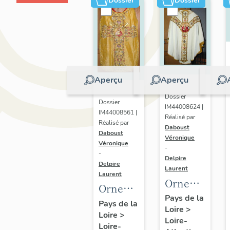
Dossier
Dossier
Aperçu
Aperçu
Dossier
Dossier
IM44008624 |
IM44008561 |
Réalisé par
Réalisé par
Daboust
Daboust
Véronique
Véronique
-
-
Delpire
Delpire
Laurent
Laurent
Ornement
Ornement
blanc
Pays de la
doré n°
Pays de la
Loire
>
du
Loire
>
5 :
Loire-
Sacré-
Loire-