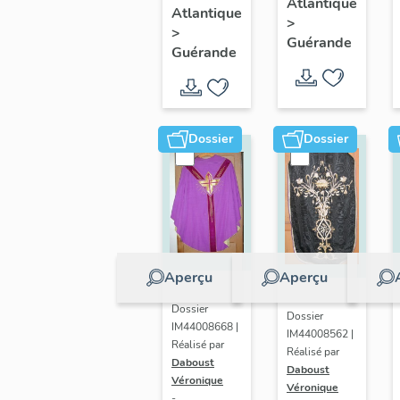
chasuble,
Atlantique
Atlantique
Cœur :
>
étole,
>
chasuble
Guérande
manipule,
Guérande
voile de
calice,
bourse
Dossier
Dossier
de
corporal
Aperçu
Aperçu
Dossier
Dossier
IM44008668 |
IM44008562 |
Réalisé par
Réalisé par
Daboust
Daboust
Véronique
Véronique
-