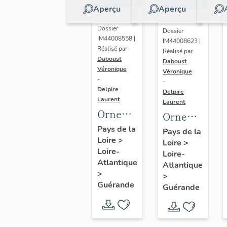
Aperçu
Aperçu
Dossier
Dossier
IM44008558 |
IM44008623 |
Réalisé par
Réalisé par
Daboust
Daboust
Véronique
Véronique
-
-
Delpire
Delpire
Laurent
Laurent
Ornement
Ornement
rouge
blanc n°
Pays de la
Pays de la
Loire
>
n° 9 :
Loire
>
13 :
Loire-
Loire-
chasuble,
chasuble
Atlantique
Atlantique
étole,
>
>
manipule,
Guérande
Guérande
bourse
de