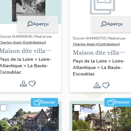
Aperçu
Aperçu
Dossier IA44000636 | Réalisé par
Dossier IA44000755 | Réalisé par
Charles Alain (Contributeur)
Charles Alain (Contributeur)
Maison dite villa
Maison dite villa
balnéaire Cybèle, 1
Pays de la Loire
>
Loire-
balnéaire Rénova, 5
Pays de la Loire
>
Loire-
Atlantique
>
La Baule-
avenue Hoëdic
Atlantique
>
La Baule-
allée des Tamaris
Escoublac
Escoublac
Dossier
Dossier