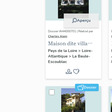
Aperçu
Dossier IA44000701 | Réalisé par
Charles Alain
Maison dite villa
balnéaire Ohentzea,
Pays de la Loire
>
Loire-
Atlantique
>
La Baule-
7 avenue Professeur-
Escoublac
Thiroloix
Dossier