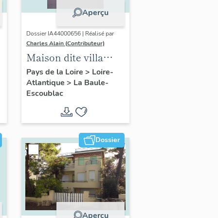
Aperçu
Dossier IA44000656 | Réalisé par
Charles Alain (Contributeur)
Maison dite villa
balnéaire Villa
Pays de la Loire
>
Loire-
Atlantique
>
La Baule-
Rouge puis Rayons
Escoublac
de Soleil, 25
boulevard de l'Océan
Dossier
Aperçu