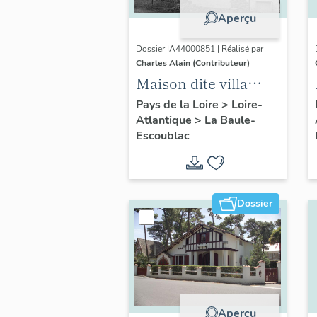
Aperçu
Dossier IA44000851 | Réalisé par
Charles Alain (Contributeur)
Maison dite villa
balnéaire Bernard,
Pays de la Loire
>
Loire-
Atlantique
>
La Baule-
41 avenue de Rhuys
Escoublac
Dossier
Aperçu