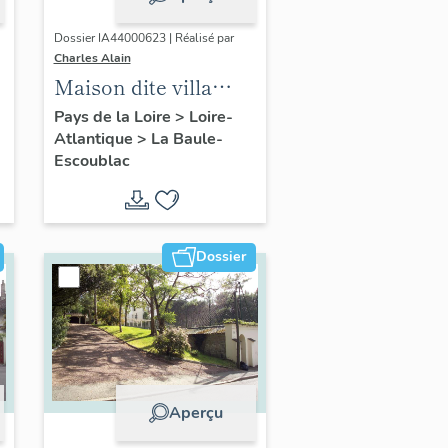
Dossier IA44000623 | Réalisé par
Charles Alain
Maison dite villa
balnéaire Athélia, 14
Pays de la Loire
>
Loire-
Atlantique
>
La Baule-
avenue de Verdun
Escoublac
Dossier
Aperçu