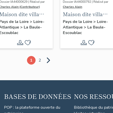
Dossier IA44000629 | Réalisé par
Dossier IA44000792 | Réalisé par
Charles Alain (Contributeur)
Charles Alain
Maison dite villa
Maison dite villa
balnéaire La
balnéaire A' Noust, 3
Pays de la Loire
>
Loire-
Pays de la Loire
>
Loire-
Atlantique
>
La Baule-
Atlantique
>
La Baule-
Musardière
avenue Suzer
Escoublac
Escoublac
actuellement
immeuble à
logements, 6
esplanade Benoit
1
2
BASES DE DONNÉES
NOS RESSO
POP : la plateforme ouverte du
Bibliothèque du patr