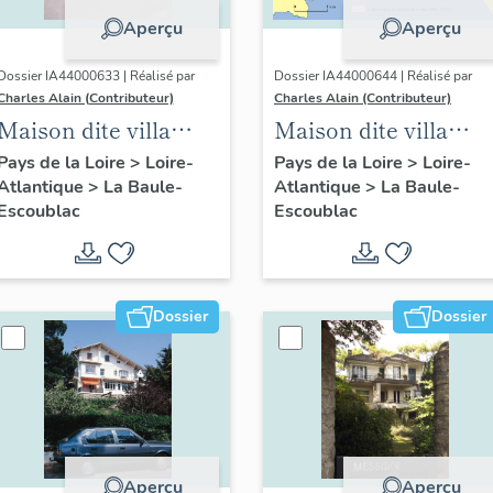
Aperçu
Aperçu
Dossier IA44000633 | Réalisé par
Dossier IA44000644 | Réalisé par
Charles Alain (Contributeur)
Charles Alain (Contributeur)
Maison dite villa
Maison dite villa
balnéaire Etche
balnéaire Eole
Pays de la Loire
>
Loire-
Pays de la Loire
>
Loire-
Atlantique
>
La Baule-
Atlantique
>
La Baule-
Gorria, 2 allée de la
actuellement
Escoublac
Escoublac
Tourangelle
immeuble à
logements, 9 quai
Rageot-de-la-Touche
Dossier
Dossier
Aperçu
Aperçu