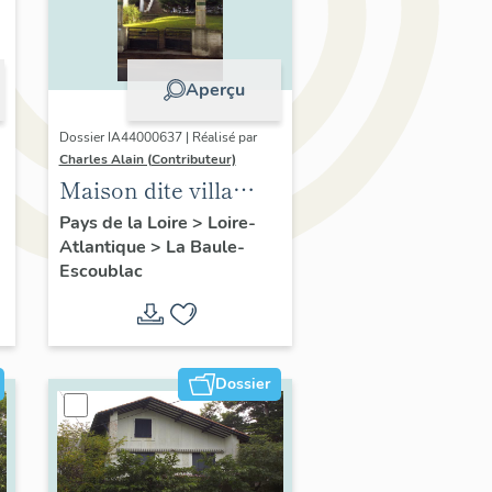
Aperçu
Dossier IA44000637 | Réalisé par
Charles Alain (Contributeur)
Maison dite villa
balnéaire Les
Pays de la Loire
>
Loire-
Atlantique
>
La Baule-
Peupliers, 23 avenue
Escoublac
des Améthystes
Dossier