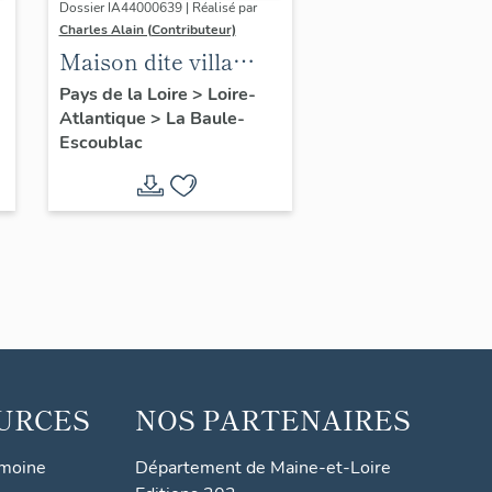
Dossier IA44000639 | Réalisé par
Charles Alain (Contributeur)
Maison dite villa
balnéaire Casa
Pays de la Loire
>
Loire-
Atlantique
>
La Baule-
Sylva, 24 avenue de
Escoublac
Bordeaux
URCES
NOS PARTENAIRES
imoine
Département de Maine-et-Loire