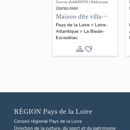
Dossier IA44000705 | Réalisé par
Charles Alain
Maison dite villa
balnéaire Maryjo, 4
Pays de la Loire
>
Loire-
Atlantique
>
La Baule-
avenue de Ploërmel
Escoublac
RÉGION
Pays de la Loire
Conseil régional Pays de la Loire
Direction de la culture, du sport et du patrimoine