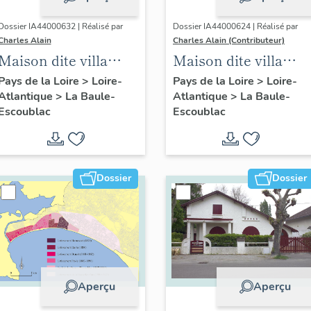
Dossier IA44000632 | Réalisé par
Dossier IA44000624 | Réalisé par
Charles Alain
Charles Alain (Contributeur)
Maison dite villa
Maison dite villa
balnéaire Les
balnéaire Messidor,
Pays de la Loire
>
Loire-
Pays de la Loire
>
Loire-
Atlantique
>
La Baule-
Atlantique
>
La Baule-
Opales, 13 avenue
15 avenue
Escoublac
Escoublac
des Opales
d'Armorique
Dossier
Dossier
Aperçu
Aperçu