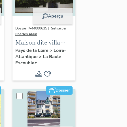
Aperçu
Dossier IA44000635 | Réalisé par
Charles Alain
Maison dite villa
balnéaire Bejami
Pays de la Loire
>
Loire-
Atlantique
>
La Baule-
puis Abjamico, 1
Escoublac
avenue de Carnac
Dossier