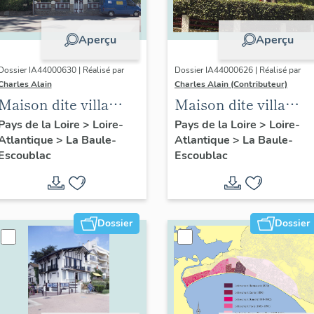
Aperçu
Aperçu
Dossier IA44000630 | Réalisé par
Dossier IA44000626 | Réalisé par
Charles Alain
Charles Alain (Contributeur)
Maison dite villa
Maison dite villa
balnéaire La Glorita,
balnéaire Ker Rozen
Pays de la Loire
>
Loire-
Pays de la Loire
>
Loire-
Atlantique
>
La Baule-
Atlantique
>
La Baule-
19 avenue Saint-Clair
puis le Sourire, 2
Escoublac
Escoublac
avenue Le-Dentu
Dossier
Dossier