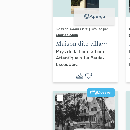
Aperçu
Dossier IA44000638 | Réalisé par
Charles Alain
Maison dite villa
balnéaire Anto puis
Pays de la Loire
>
Loire-
Atlantique
>
La Baule-
La Corvette, 5
Escoublac
avenue des Gnomes
Dossier