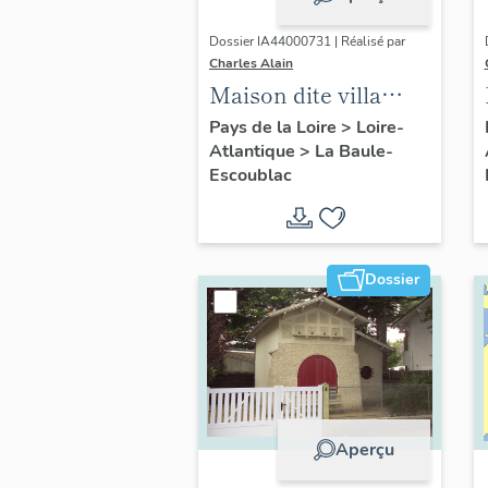
Dossier IA44000731 | Réalisé par
Charles Alain
Maison dite villa
balnéaire Etchola, 2
Pays de la Loire
>
Loire-
Atlantique
>
La Baule-
avenue de
Escoublac
Chateaubriand
Dossier
Aperçu