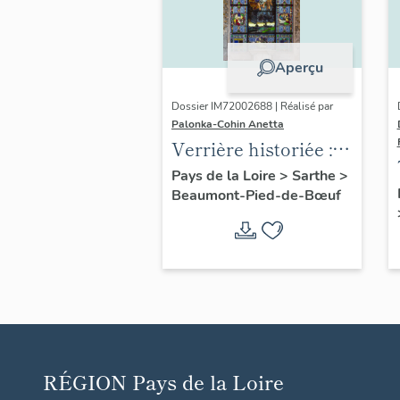
Aperçu
Dossier IM72002688 | Réalisé par
Palonka-Cohin Anetta
Verrière historiée :
Assomption, Vie de
Pays de la Loire
>
Sarthe
>
Beaumont-Pied-de-Bœuf
la Vierge, Enfance
du Christ
RÉGION
Pays de la Loire