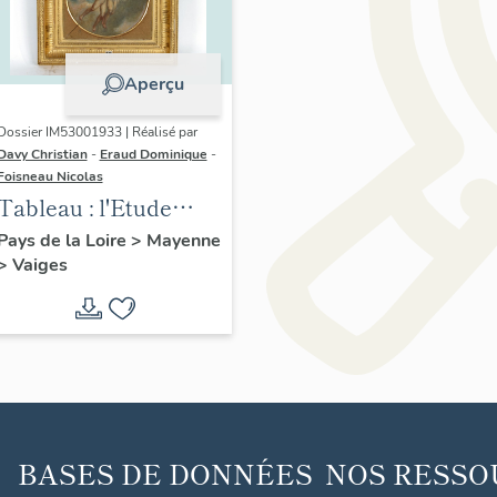
Aperçu
Dossier IM53001933 | Réalisé par
Davy Christian
-
Eraud Dominique
-
Foisneau Nicolas
Tableau : l'Etude
guidant l'essor du
Pays de la Loire
>
Mayenne
>
Vaiges
Génie - Collection
Robert-Glétron
BASES DE DONNÉES
NOS RESSO