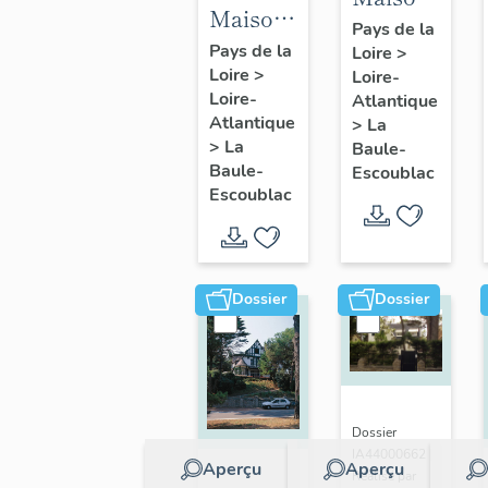
Maison
dite villa
Pays de la
dite villa
Pays de la
Loire
>
balnéaire
Loire
>
balnéaire
Loire-
La
Loire-
Atlantique
Lou
Maritaye
Atlantique
>
La
Paty, 8
puis Le
>
La
Baule-
allée
Baule-
Escoublac
Logis
Escoublac
Cavalière
Saint-
Clair, 5
et 7
avenue
Dossier
Dossier
du
Limousin
Dossier
IA44000662 |
Aperçu
Aperçu
Réalisé par