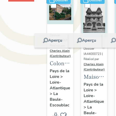
Dossier
Dossier
Dossier
Aperçu
Aperçu
IA44000667 |
Réalisé par
Dossier
Charles Alain
IA44000723 |
(Contributeur)
Réalisé par
Colonie
Charles Alain
de
(Contributeur)
Pays de la
Maison
Loire
>
vacances :
Loire-
dite villa
Fondation
Pays de la
Atlantique
Loire
>
balnéaire
Baratte
>
La
Loire-
Plaisance,
Cholet,
Baule-
Atlantique
42
Escoublac
2 allée
>
La
boulevard
Baule-
de