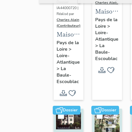
Dossier
Charles Alain
IA44000720 |
Maison
Réalisé par
dite villa
Pays de la
Charles Alain
Loire
>
balnéaire
(Contributeur)
Loire-
Maison
Sterenden
Atlantique
dite villa
Pays de la
Mor, 22
>
La
Loire
>
balnéaire
avenue
Baule-
Loire-
Ar
Escoublac
Berlioz
Atlantique
Goed, 15
>
La
allée
Baule-
Escoublac
Cavalière
Dossier
Dossier