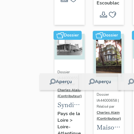
Escoublac
de
Cérès
l'Océan
Dossier
Dossier
Dossier
IA44000655 |
Aperçu
Aperçu
Réalisé par
Charles Alain
Dossier
(Contributeur)
IA44000658 |
Syndicat
Réalisé par
d'initiative
Charles Alain
Pays de la
(Contributeur)
Loire
>
dit hall
Maison
Loire-
des
Atlantique