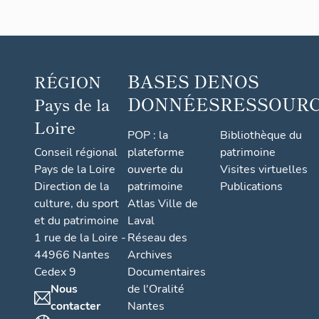
15
avenue
de
l'Eglise
BASES DE
NOS
RÉGION
DONNÉES
RESSOUR
Pays de la
Loire
POP : la
Bibliothèque du
Conseil régional
plateforme
patrimoine
Pays de la Loire
ouverte du
Visites virtuelles
Direction de la
patrimoine
Publications
culture, du sport
Atlas Ville de
et du patrimoine
Laval
1 rue de la Loire -
Réseau des
44966 Nantes
Archives
Cedex 9
Documentaires
Nous
de l'Oralité
contacter
Nantes