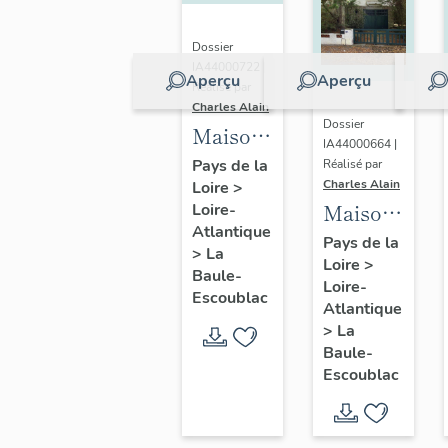
Dossier
IA44000722 |
Aperçu
Aperçu
Réalisé par
Charles Alain
Dossier
Maison
IA44000664 |
dite villa
Pays de la
Réalisé par
Charles Alain
Loire
>
balnéaire
Maison
Loire-
Mouraïma,
Atlantique
dite villa
Pays de la
39 allée
>
La
Loire
>
balnéaire
Cavalière
Baule-
Loire-
l'Hermitage,
Escoublac
Atlantique
puis
>
La
Lou
Baule-
Escoublac
Pescalouno,
puis la
Gréolière,