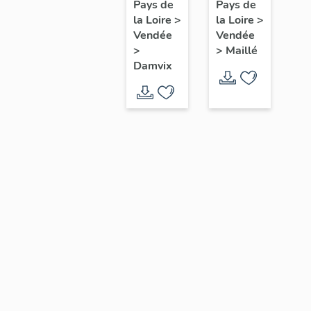
(ensemble
: saint
Pays de
Pays de
la Loire
>
de 13) :
la Loire
>
Pient
Vendée
Vendée
paraboles,
>
>
Maillé
scènes
Damvix
de la
vie de
Jésus
et de la
vie de
Marie