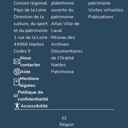
Conseil régional
plateforme
patrimoine
Pays de la Loire
ouverte du
Visites virtuelles
Direction de la
patrimoine
Publications
culture, du sport
Atlas Ville de
et du patrimoine
Laval
1 rue de la Loire -
Réseau des
44966 Nantes
Archives
Cedex 9
Documentaires
Nous
de l'Oralité
contacter
Nantes
Aide
Patrimonia
Mentions
légales
Politique de
confidentialité
Accessibilité
(c)
Région