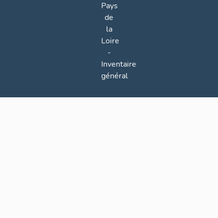
Pays
de
la
Loire
-
Inventaire
général